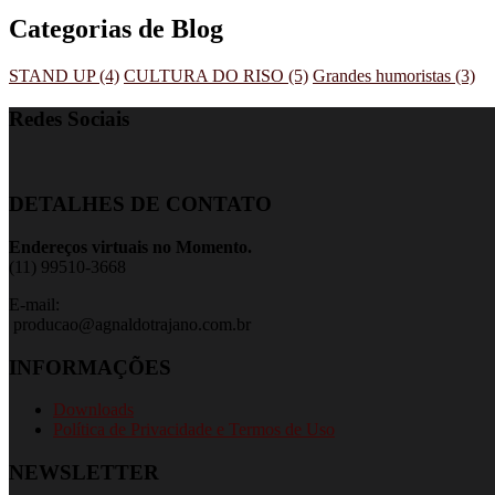
Categorias de Blog
STAND UP (4)
CULTURA DO RISO (5)
Grandes humoristas (3)
Redes Sociais
DETALHES DE CONTATO
Endereços virtuais no Momento.
(11) 99510-3668
E-mail:
producao@agnaldotrajano.com.br
INFORMAÇÕES
Downloads
Política de Privacidade e Termos de Uso
NEWSLETTER