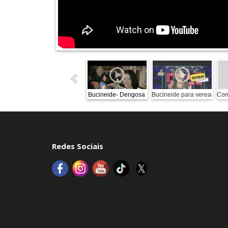
Bucineide- Dengosa
Bucineide para vereadora 
Com
Redes Sociais