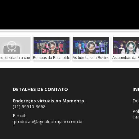
de São Paulo
o foi criada a cueca?
Bombas da Bucineide
As bombas da Bucineide 6 6 2024
As bombas da 
DETALHES DE CONTATO
IN
Endereços virtuais no Momento.
Do
(11) 99510-3668
Pol
E-mail:
Te
producao@agnaldotrajano.com.br